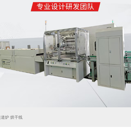
隧道炉 烘干线